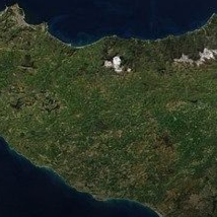
in
Comune