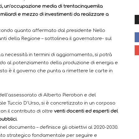
ti, un’occupazione media di trentacinquemila
ci miliardi e mezzo di investimenti da realizzare a
secondo quanto affermato dal presidente Nello
i della Regione – sottolinea il governatore- sul
a la necessità in termini di aggiornamento, si potrà
ndo al potenziamento della produzione di energia e
esto è il governo che punta a rimettere le carte in
i dell’assessorato di Alberto Pierobon e del
le Tuccio D’Urso, si è concretizzato in un corposo
n il contributo di oltre
venti docenti ed esperti del
ubblici.
nel documento – definisce gli obiettivi al 2020-2030.
nto strategico fondamentale per seguire e