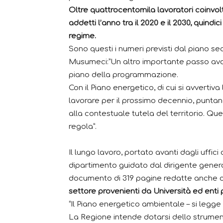
Oltre quattrocentomila lavoratori coinvol
addetti l’anno tra il 2020 e il 2030, quindi
regime.
Sono questi i numeri previsti dal piano 
Musumeci:”Un altro importante passo avant
piano della programmazione.
Con il Piano energetico, di cui si avvertiv
lavorare per il prossimo decennio, punta
alla contestuale tutela del territorio. Qu
regola”.
Il lungo lavoro, portato avanti dagli uffic
dipartimento guidato dal dirigente genera
documento di 319 pagine redatte anche co
settore provenienti da Università ed enti p
“Il Piano energetico ambientale – si legge 
La Regione intende dotarsi dello strume