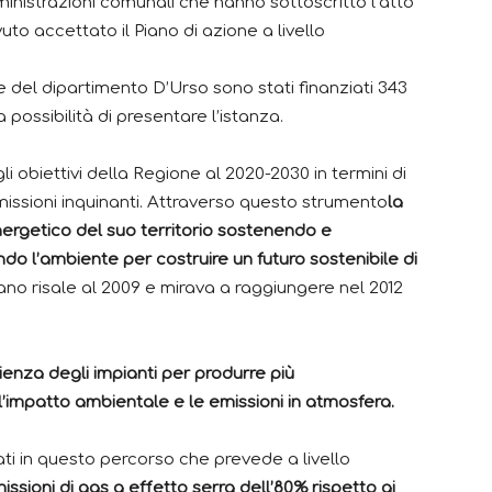
ministrazioni comunali che hanno sottoscritto l’atto
uto accettato il Piano di azione a livello
le del dipartimento D’Urso sono stati finanziati 343
ra possibilità di presentare l’istanza.
i obiettivi della Regione al 2020-2030 in termini di
missioni inquinanti. Attraverso questo strumento
la
ergetico del suo territorio sostenendo e
do l’ambiente per costruire un futuro sostenibile di
iano risale al 2009 e mirava a raggiungere nel 2012
cienza degli impianti per produrre più
 l’impatto ambientale e le emissioni in atmosfera.
ti in questo percorso che prevede a livello
missioni di gas a effetto serra dell’80% rispetto ai