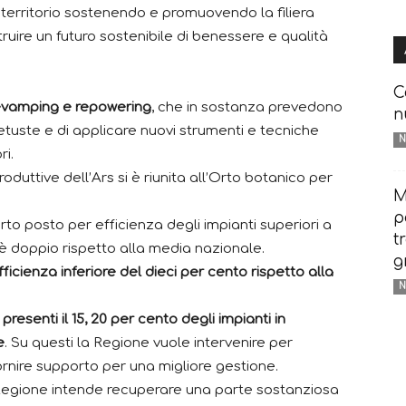
territorio sostenendo e promuovendo la filiera
ruire un futuro sostenibile di benessere e qualità
C
evamping e repowering
, che in sostanza prevedono
n
vetuste e di applicare nuovi strumenti e tecniche
N
ri.
roduttive dell’Ars si è riunita all’Orto botanico per
M
p
rto posto per efficienza degli impianti superiori a
t
 doppio rispetto alla media nazionale.
g
fficienza inferiore del dieci per cento rispetto alla
N
o presenti il 15, 20 per cento degli impianti in
e
. Su questi la Regione vuole intervenire per
fornire supporto per una migliore gestione.
a Regione intende recuperare una parte sostanziosa