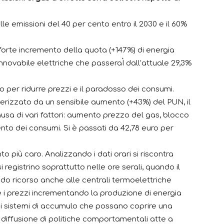
e emissioni del 40 per cento entro il 2030 e il 60%
forte incremento della quota (+147%) di energia
rinnovabile elettriche che passeraÌ dall’attuale 29,3%
ano per ridurre prezzi e il paradosso dei consumi.
tterizzato da un sensibile aumento (+43%) del PUN, il
usa di vari fattori: aumento prezzo del gas, blocco
to dei consumi. Si è passati da 42,78 euro per
nto più caro. Analizzando i dati orari si riscontra
i registrino soprattutto nelle ore serali, quando il
do ricorso anche alle centrali termoelettriche
re i prezzi incrementando la produzione di energia
dei sistemi di accumulo che possano coprire una
 diffusione di politiche comportamentali atte a