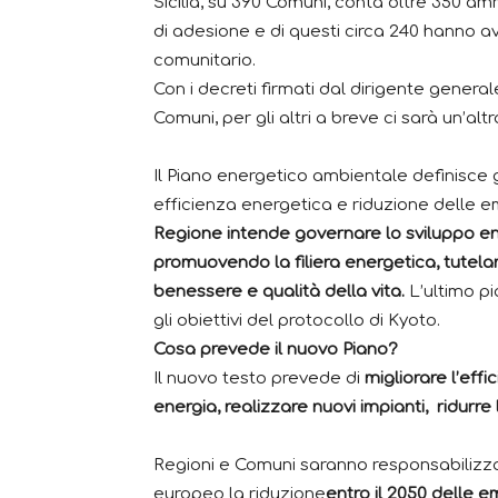
Sicilia, su 390 Comuni, conta oltre 350 am
di adesione e di questi circa 240 hanno av
comunitario.
Con i decreti firmati dal dirigente genera
Comuni, per gli altri a breve ci sarà un’alt
Il Piano energetico ambientale definisce gl
efficienza energetica e riduzione delle e
Regione intende governare lo sviluppo en
promuovendo la filiera energetica, tutelan
benessere e qualità della vita.
L’ultimo p
gli obiettivi del protocollo di Kyoto.
Cosa prevede il nuovo Piano?
Il nuovo testo prevede di
migliorare l’effi
energia, realizzare nuovi impianti, ridurre
Regioni e Comuni saranno responsabilizza
europeo la riduzione
entro il 2050 delle e