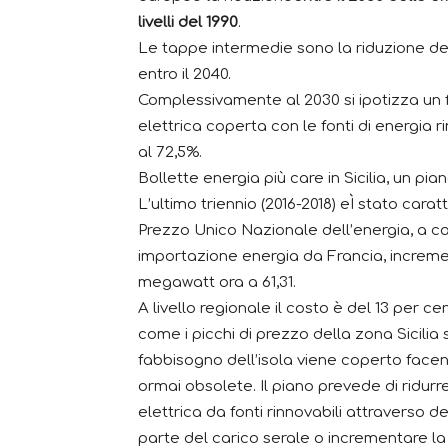
livelli del 1990
.
Le tappe intermedie sono la riduzione dell
entro il 2040.
Complessivamente al 2030 si ipotizza un 
elettrica coperta con le fonti di energia 
al 72,5%.
Bollette energia più care in Sicilia, un pi
L’ultimo triennio (2016-2018) eÌ stato cara
Prezzo Unico Nazionale dell’energia, a ca
importazione energia da Francia, incremen
megawatt ora a 61,31.
A livello regionale il costo è del 13 per ce
come i picchi di prezzo della zona Sicilia s
fabbisogno dell’isola viene coperto facen
ormai obsolete. Il piano prevede di ridur
elettrica da fonti rinnovabili attraverso 
parte del carico serale o incrementare la