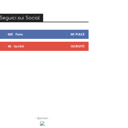
Seguici sui Social
665
Fans
MI PIACE
46
Iscritti
ISCRIVITI
- Sponsor -