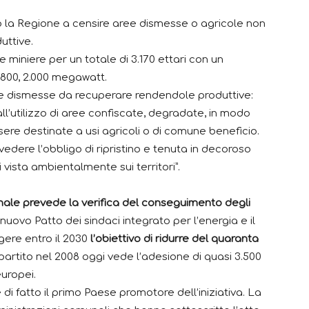
o la Regione a censire aree dismesse o agricole non
duttive.
miniere per un totale di 3.170 ettari con un
.800, 2.000 megawatt.
ee dismesse da recuperare rendendole produttive:
 all’utilizzo di aree confiscate, degradate, in modo
re destinate a usi agricoli o di comune beneficio.
dere l’obbligo di ripristino e tenuta in decoroso
i vista ambientalmente sui territori”.
nale prevede la verifica del conseguimento degli
nuovo Patto dei sindaci integrato per l’energia e il
gere entro il 2030
l’obiettivo di ridurre del quaranta
i partito nel 2008 oggi vede l’adesione di quasi 3.500
europei.
è di fatto il primo Paese promotore dell’iniziativa. La