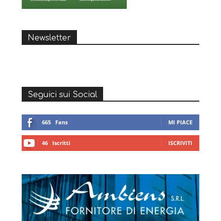
Newsletter
Seguici sui Social
665
Fans
MI PIACE
46
Iscritti
ISCRIVITI