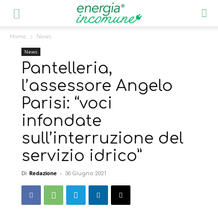
Home
News
News
Pantelleria,
l’assessore Angelo
Parisi: “voci
infondate
sull’interruzione del
servizio idrico”
Di
Redazione
-
30 Giugno 2021