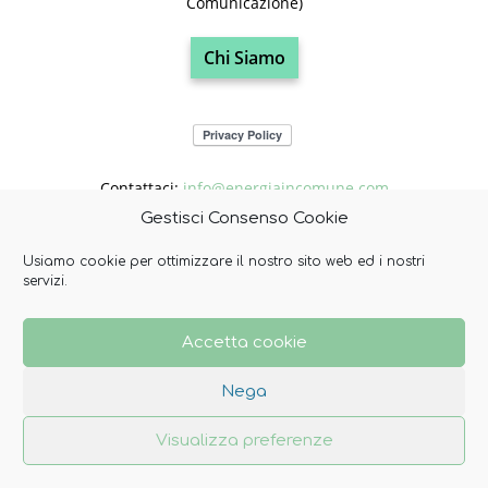
Comunicazione)
Chi Siamo
Contattaci:
info@energiaincomune.com
Gestisci Consenso Cookie
Usiamo cookie per ottimizzare il nostro sito web ed i nostri
SEGUICI
servizi.
Accetta cookie
Nega
Contatti
Privacy Policy
Politica dei cookie (UE)
Visualizza preferenze
© Copyright 2022 -
Energia In Comune
. Tutti i diritti riservati.
Realizzazione sito