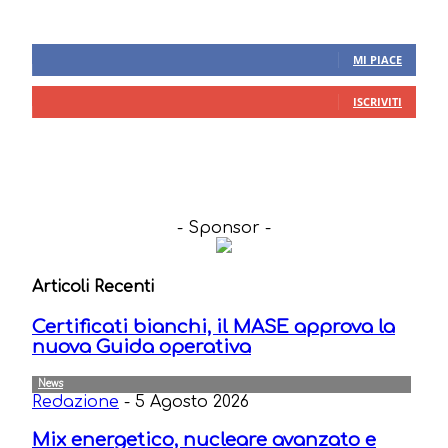
Seguici sui Social
665
Fans
MI PIACE
46
Iscritti
ISCRIVITI
- Sponsor -
Articoli Recenti
Certificati bianchi, il MASE approva la
nuova Guida operativa
News
Redazione
-
5 Agosto 2026
Mix energetico, nucleare avanzato e