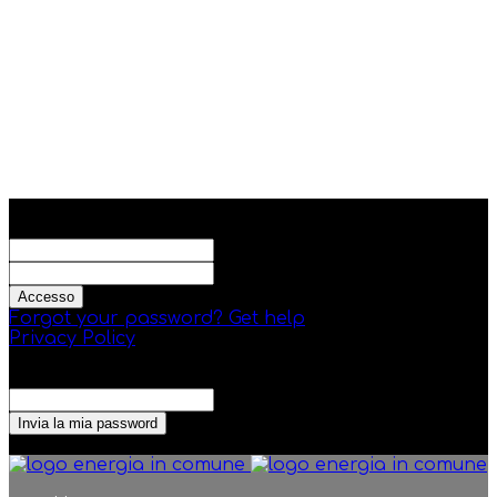
Registrati
Benvenuto! Accedi al tuo account
il tuo username
la tua password
Forgot your password? Get help
Privacy Policy
Recupero della password
Recupera la tua password
La tua email
La password verrà inviata via email.