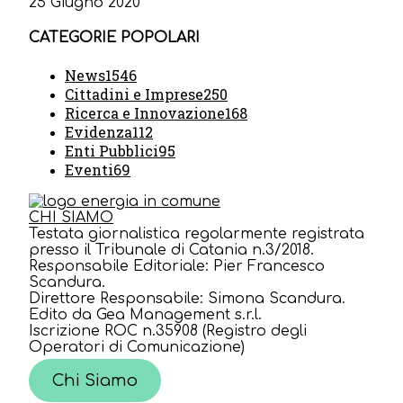
25 Giugno 2020
CATEGORIE POPOLARI
News
1546
Cittadini e Imprese
250
Ricerca e Innovazione
168
Evidenza
112
Enti Pubblici
95
Eventi
69
CHI SIAMO
Testata giornalistica regolarmente registrata
presso il Tribunale di Catania n.3/2018.
Responsabile Editoriale: Pier Francesco
Scandura.
Direttore Responsabile: Simona Scandura.
Edito da Gea Management s.r.l.
Iscrizione ROC n.35908 (Registro degli
Operatori di Comunicazione)
Chi Siamo