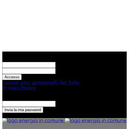
Registrati
Benvenuto! Accedi al tuo account
il tuo username
la tua password
Forgot your password? Get help
Privacy Policy
Recupero della password
Recupera la tua password
La tua email
La password verrà inviata via email.