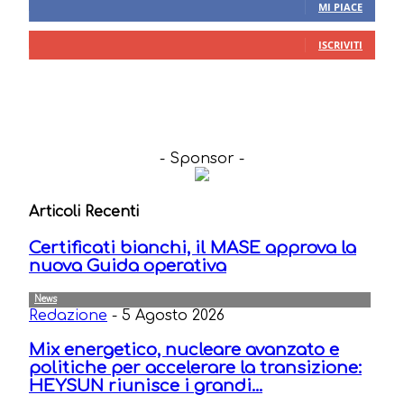
MI PIACE
46
Iscritti
ISCRIVITI
- Sponsor -
Articoli Recenti
Certificati bianchi, il MASE approva la
nuova Guida operativa
News
Redazione
-
5 Agosto 2026
Mix energetico, nucleare avanzato e
politiche per accelerare la transizione:
HEYSUN riunisce i grandi...