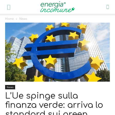
Home
News
News
L’Ue spinge sulla
finanza verde: arriva lo
standard sui green