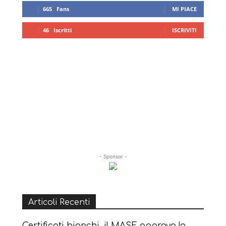
665
Fans
MI PIACE
46
Iscritti
ISCRIVITI
- Sponsor -
Articoli Recenti
Certificati bianchi, il MASE approva la